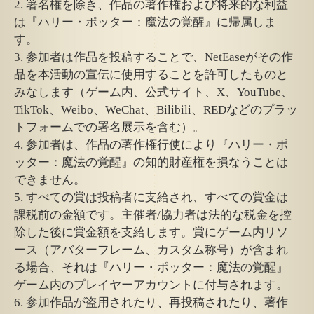
2. 署名権を除き、作品の著作権および将来的な利益
は『ハリー・ポッター：魔法の覚醒』に帰属しま
す。
3. 参加者は作品を投稿することで、NetEaseがその作
品を本活動の宣伝に使用することを許可したものと
みなします（ゲーム内、公式サイト、X、YouTube、
TikTok、Weibo、WeChat、Bilibili、REDなどのプラッ
トフォームでの署名展示を含む）。
4. 参加者は、作品の著作権行使により『ハリー・ポ
ッター：魔法の覚醒』の知的財産権を損なうことは
できません。
5. すべての賞は投稿者に支給され、すべての賞金は
課税前の金額です。主催者/協力者は法的な税金を控
除した後に賞金額を支給します。賞にゲーム内リソ
ース（アバターフレーム、カスタム称号）が含まれ
る場合、それは『ハリー・ポッター：魔法の覚醒』
ゲーム内のプレイヤーアカウントに付与されます。
6. 参加作品が盗用されたり、再投稿されたり、著作