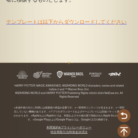
テンプレートは以下からダウンロードしてください
HARRY POTTER: MAGIC AWAKENED, WIZARDING WORLD characters, names and related
indicia © and ™ Warner Bros. Ent.
WIZARDING WORLD and HARRY POTTER Publishing Rights ©2023-2024 NetEase,Inc. All
Rights Reserved
※未成年者の方のご利用には保護者の承認が必要です。※一部有料コンテンツが含まれます。※一部対
応していない機種があります。※アプリのダウンロードおよびゲームプレイには別途パケット通信料
がかかります。※AppleおよびAppleロゴは、米国およびその他の国で登録されたApple Inc.の商標で
す。※Google PlayおよびGoogle Playロゴは、Google LLCの商標です。
利用規約&プライバシーポリシー
特定商取引法和資金決済法