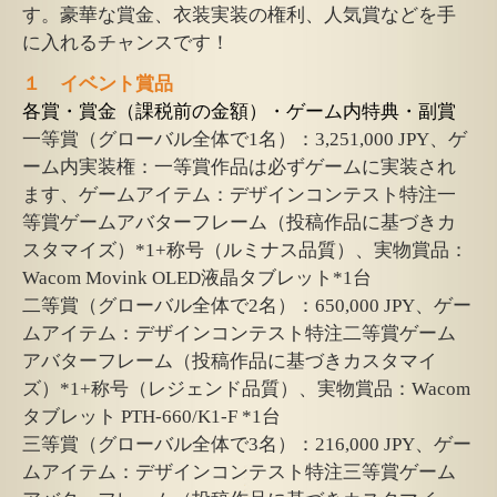
す。豪華な賞金、衣装実装の権利、人気賞などを手
に入れるチャンスです！
１ イベント賞品
各賞・賞金（課税前の金額）・ゲーム内特典・副賞
一等賞（グローバル全体で1名）：3,251,000 JPY、ゲ
ーム内実装権：一等賞作品は必ずゲームに実装され
ます、ゲームアイテム：デザインコンテスト特注一
等賞ゲームアバターフレーム（投稿作品に基づきカ
スタマイズ）*1+称号（ルミナス品質）、実物賞品：
Wacom Movink OLED液晶タブレット*1台
二等賞（グローバル全体で2名）：650,000 JPY、ゲー
ムアイテム：デザインコンテスト特注二等賞ゲーム
アバターフレーム（投稿作品に基づきカスタマイ
ズ）*1+称号（レジェンド品質）、実物賞品：Wacom
タブレット PTH-660/K1-F *1台
三等賞（グローバル全体で3名）：216,000 JPY、ゲー
ムアイテム：デザインコンテスト特注三等賞ゲーム