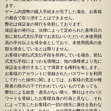
ます。
ゲーム内貨幣の購入手続きが完了した場合、お客様
の都合で取り消すことはできません。
弊社は保証金の発行を依頼しております。
保証金の発行は、法律によって定められた基準日の
前に前払式支払手段でお支払いいただいた未使用残
高の半分以上を保全金としており、未使用残高の全
額を保全しているとは限りません。
お客様が前払式支払手段を所持している場合、前払
式支払手段にまつわる債権は、他の債権者より先に
保証金を発行することで清算する権利を有します。
お客様のアカウントに登録されたパスワードを利用
して行った操作に関しましては、お客様の意志や権
限者の指示の下で行われていないものであっても、
弊社による故意・過失がない限り、弊社はそのパス
ワードを登録したお客様自身の行為と見なし、それ
によって生じたお客様の一切の損失に責任を負わな
いものとします。ただし、その損失が弊社の故意・