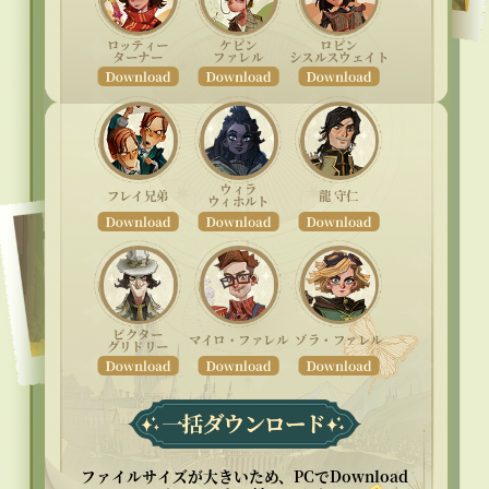
ロビン
ロッティー
ケビン
シスルスウェイト
ターナー
ファレル
ウィラ
フレイ兄弟
龍 守仁
ウィホルト
ビクター
マイロ・ファレル
ゾラ・ファレル
グリドリー
ファイルサイズが大きいため、PCでDownload
エリオット
衣装