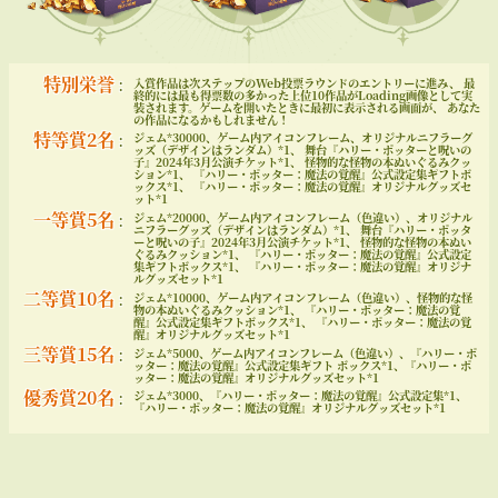
特別栄誉
入賞作品は次ステップのWeb投票ラウンドのエントリーに進み、 最
：
終的には最も得票数の多かった上位10作品がLoading画像として実
装されます。ゲームを開いたときに最初に表示される画面が、 あなた
の作品になるかもしれません！
特等賞2名
ジェム*30000、ゲーム内アイコンフレーム、オリジナルニフラーグ
：
ッズ（デザインはランダム）*1、 舞台『ハリー・ポッターと呪いの
子』2024年3月公演チケット*1、 怪物的な怪物の本ぬいぐるみクッ
ション*1、 『ハリー・ポッター：魔法の覚醒』公式設定集ギフトボ
ックス*1、 『ハリー・ポッター：魔法の覚醒』オリジナルグッズセ
ット*1
一等賞5名
ジェム*20000、ゲーム内アイコンフレーム（色違い）、オリジナル
：
ニフラーグッズ（デザインはランダム）*1、 舞台『ハリー・ポッタ
ーと呪いの子』2024年3月公演チケット*1、 怪物的な怪物の本ぬい
ぐるみクッション*1、 『ハリー・ポッター：魔法の覚醒』公式設定
集ギフトボックス*1、 『ハリー・ポッター：魔法の覚醒』オリジナ
ルグッズセット*1
二等賞10名
ジェム*10000、ゲーム内アイコンフレーム（色違い）、怪物的な怪
：
物の本ぬいぐるみクッション*1、 『ハリー・ポッター：魔法の覚
醒』公式設定集ギフトボックス*1、 『ハリー・ポッター：魔法の覚
醒』オリジナルグッズセット*1
三等賞15名
ジェム*5000、ゲーム内アイコンフレーム（色違い）、『ハリー・ポ
：
ッター：魔法の覚醒』公式設定集ギフト ボックス*1、『ハリー・ポ
ッター：魔法の覚醒』オリジナルグッズセット*1
優秀賞20名
ジェム*3000、『ハリー・ポッター：魔法の覚醒』公式設定集*1、
：
『ハリー・ポッター：魔法の覚醒』オリジナルグッズセット*1