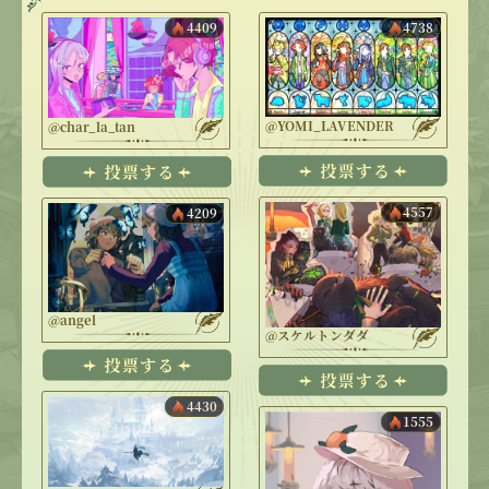
4409
4738
@YOMI_LAVENDER
@char_la_tan
4557
4209
@angel
@スケルトンダダ
4430
1555