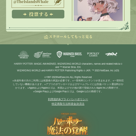
@TheIslandsWhale
4784
スクロールしてもっと見る
@raptor
@bj_durusan
HARRY POTTER: MAGIC AWAKENED, WIZARDING WORLD characters, names and related indicia ©
and ™ Warner Bros. Ent.
WIZARDING WORLD and HARRY POTTER Publishing Rights © JKR. ™ 2023 NetEase, Inc (s23)
3797
4241
©1997-2023︎NetEase,Inc.ALL Rights Reserved
※未成年者の方のご利用には保護者の承認が必要です。※一部有料コンテンツが含まれます。※一部対応
していない機種があります。※アプリのダウンロードおよびゲームプレイには別途パケット通信料がか
かります。※AppleおよびAppleロゴは、米国およびその他の国で登録されたApple Inc.の商標です。
※Google PlayおよびGoogle Playロゴは、Google LLCの商標です。
@its_phanatycal
@MHO_Shiii
利用規約&プライバシーポリシー
特定商取引法和資金決済法
1051
1302