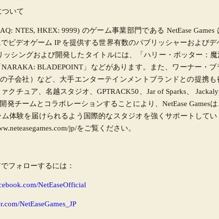
esについて
(NASDAQ: NTES, HKEX: 9999) のゲーム事業部門である NetEase 
でビデオゲーム IP を提供する世界有数のパブリッシャーおよびデ
esがパブリッシングおよび開発したタイトルには、「ハリー・ポッター：
ARAKA: BLADEPOINT」などがあります。また、ワーナー・ブラザ
トの子会社）など、大手エンターテインメントブランドとの提携も
ア、名越スタジオ、GPTRACK50、Jar of Sparks、 Jackalyptic
プ開発チームとコラボレーションすることにより、NetEase Game
ーム体験を届けられるよう国際的なスタジオを強くサポートしてい
ww.neteasegames.com/jp/をご覧ください。
アでフォローするには：
facebook.com/NetEaseOfficial
tter.com/NetEaseGames_JP