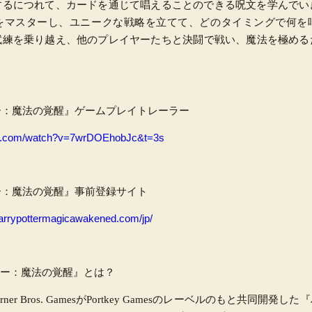
するにつれて、カードを通じて唱えることのできる呪文を学んでい
をマスターし、ユニークな戦略を立てて、どのタイミングで何を
試練を乗り越え、他のプレイヤーたちと決闘で戦い、魔法を極める
ー：魔法の覚醒』ゲームプレイトレーラー
be.com/watch?v=7wrDOEhobJc&t=3s
ー：魔法の覚醒』事前登録サイト
harrypottermagicawakened.com/jp/
ター：魔法の覚醒』とは？
とWarner Bros. GamesがPortkey Gamesのレーベルのもと共同