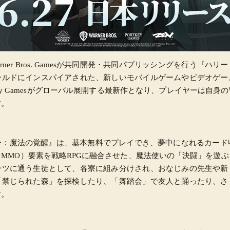
esとWarner Bros. Gamesが共同開発・共同パブリッシングを行う『
ールドにインスパイアされた、新しいモバイルゲームやビデオゲー
key Gamesがグローバル展開する最新作となり、プレイヤーは自
す。
ー：魔法の覚醒』は、基本無料でプレイでき、夢中になれるカード
MMO）要素を戦略RPGに融合させた、魔法使いの「決闘」を遊
ーツに通う生徒として、各寮に組み分けされ、おなじみの先生や新
「禁じられた森」を探検したり、「舞踏会」で友人と踊ったり、さ
す。