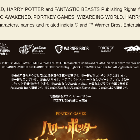
 HARRY POTTER and FANTASTIC BEASTS Publishing Rights © 
IC AWAKENED, PORTKEY GAMES, WIZARDING WORLD, HARRY
cters, names and related indicia © and ™ Warner Bros. Entertain
 POTTER: MAGIC AWAKENED, WIZARDING WORLD characters, names and related indicia © and ™ Warner Bros
WIZARDING WORLD and HARRY POTTER Publishing Rights ©2023-2024 NetEase,Inc. All Rights Reserved
※未成年者の方のご利用には保護者の承認が必要です。※一部有料コンテンツが含まれます。
※一部対応していない機種があります。※アプリのダウンロードおよびゲームプレイには別途
パケット通信料がかかります。※AppleおよびAppleロゴは、米国およびその他の国で登録さ
れたApple Inc.の商標です。※Google PlayおよびGoogle Playロゴは、Google LLCの商標です。
利用規約&プライバシーポリシー
特定商取引法和資金決済法