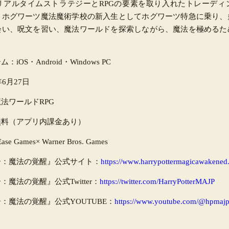
リアルタイムストラテジーとRPGの要素を取り入れたトレーディ
、ホグワーツ魔法魔術学校の新入生としてホグワーツ特急に乗り、
会い、呪文を習い、魔法ワールドを探索しながら、魔法を極めるた
ーム：
iOS・Android・Windows PC
年6月27日
魔法ワールド
RPG
無料（アプリ内課金あり）
Ease Games× Warner Bros. Games
ー：魔法の覚醒』公式サイト：
https://www.harrypottermagicawakened
ー：魔法の覚醒』公式
Twitter：
https://twitter.com/HarryPotterMAJP
ー：魔法の覚醒』公式
YOUTUBE：
https://www.youtube.com/@hpmaj