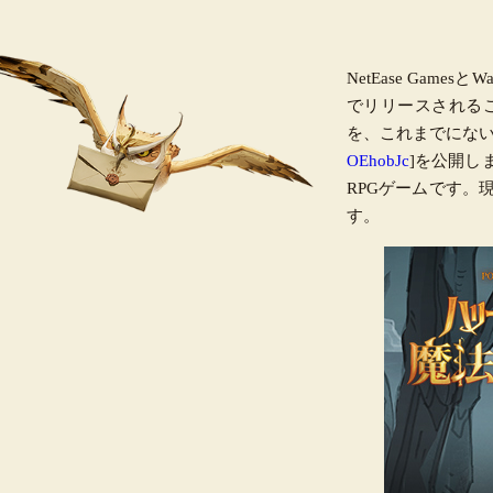
NetEase Game
でリリースされる
を、これまでにな
OEhobJc
]を公開し
RPGゲームです
す。