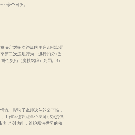
00余个日夜。
作室决定对多次违规的用户加强惩罚
赛季第二次违规行为：进行扣分+当
荣誉性奖励（魔杖铭牌）处罚。4）
配情况，影响了巫师决斗的公平性，
外，工作室也欢迎各位巫师积极提供
机制和监测功能，维护魔法世界的秩