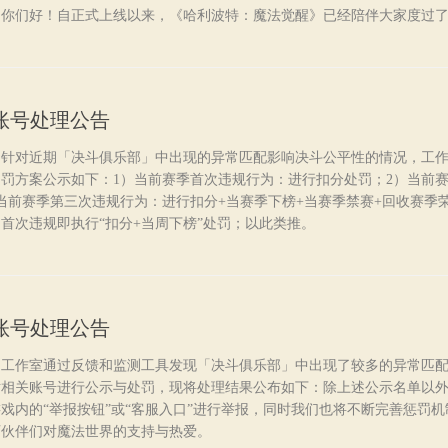
你们好！自正式上线以来，《哈利波特：魔法觉醒》已经陪伴大家度过了6
账号处理公告
，针对近期「决斗俱乐部」中出现的异常匹配影响决斗公平性的情况，工
罚方案公示如下：1）当前赛季首次违规行为：进行扣分处罚；2）当前
当前赛季第三次违规行为：进行扣分+当赛季下榜+当赛季禁赛+回收赛季
首次违规即执行“扣分+当周下榜”处罚；以此类推。
账号处理公告
，工作室通过反馈和监测工具发现「决斗俱乐部」中出现了较多的异常匹
对相关账号进行公示与处罚，现将处理结果公布如下：除上述公示名单以
戏内的“举报按钮”或“客服入口”进行举报，同时我们也将不断完善惩罚
师伙伴们对魔法世界的支持与热爱。