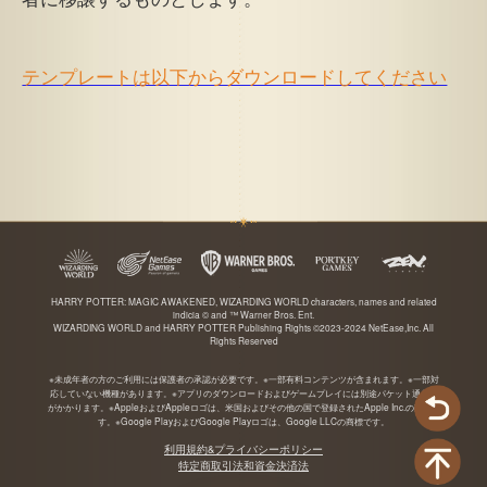
テンプレートは以下からダウンロードしてください
HARRY POTTER: MAGIC AWAKENED, WIZARDING WORLD characters, names and related
indicia © and ™ Warner Bros. Ent.
WIZARDING WORLD and HARRY POTTER Publishing Rights ©2023-2024 NetEase,Inc. All
Rights Reserved
※未成年者の方のご利用には保護者の承認が必要です。※一部有料コンテンツが含まれます。※一部対
応していない機種があります。※アプリのダウンロードおよびゲームプレイには別途パケット通信料
がかかります。※AppleおよびAppleロゴは、米国およびその他の国で登録されたApple Inc.の商標で
す。※Google PlayおよびGoogle Playロゴは、Google LLCの商標です。
利用規約&プライバシーポリシー
特定商取引法和資金決済法