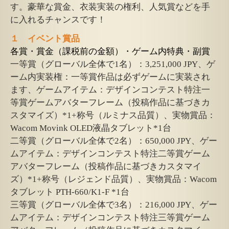
す。豪華な賞金、衣装実装の権利、人気賞などを手
に入れるチャンスです！
１ イベント賞品
各賞・賞金（課税前の金額）・ゲーム内特典・副賞
一等賞（グローバル全体で1名）：3,251,000 JPY、ゲ
ーム内実装権：一等賞作品は必ずゲームに実装され
ます、ゲームアイテム：デザインコンテスト特注一
等賞ゲームアバターフレーム（投稿作品に基づきカ
スタマイズ）*1+称号（ルミナス品質）、実物賞品：
Wacom Movink OLED液晶タブレット*1台
二等賞（グローバル全体で2名）：650,000 JPY、ゲー
ムアイテム：デザインコンテスト特注二等賞ゲーム
アバターフレーム（投稿作品に基づきカスタマイ
ズ）*1+称号（レジェンド品質）、実物賞品：Wacom
タブレット PTH-660/K1-F *1台
三等賞（グローバル全体で3名）：216,000 JPY、ゲー
ムアイテム：デザインコンテスト特注三等賞ゲーム