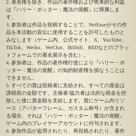
2. 署名権を除き、作品の著作権および将来的な利益
は『ハリー・ポッター：魔法の覚醒』に帰属しま
す。
3. 参加者は作品を投稿することで、NetEaseがその作
品を本活動の宣伝に使用することを許可したものと
みなします（ゲーム内、公式サイト、X、YouTube、
TikTok、Weibo、WeChat、Bilibili、REDなどのプラッ
トフォームでの署名展示を含む）。
4. 参加者は、作品の著作権行使により『ハリー・ポ
ッター：魔法の覚醒』の知的財産権を損なうことは
できません。
5. すべての賞は投稿者に支給され、すべての賞金は
課税前の金額です。主催者/協力者は法的な税金を控
除した後に賞金額を支給します。賞にゲーム内リソ
ース（アバターフレーム、カスタム称号）が含まれ
る場合、それは『ハリー・ポッター：魔法の覚醒』
ゲーム内のプレイヤーアカウントに付与されます。
6. 参加作品が盗用されたり、再投稿されたり、著作