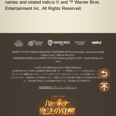
names and related indicia © and ™ Warner Bros.
Entertainment Inc. All Rights Reserved.
HARRY POTTER: MAGIC AWAKENED, WIZARDING WORLD characters, names and related
indicia © and ™ Warner Bros. Ent.
WIZARDING WORLD and HARRY POTTER Publishing Rights © JKR. ™ 2023 NetEase, Inc
(s23)
©1997-2023︎NetEase,Inc.ALL Rights Reserved
※未成年者の方のご利用には保護者の承認が必要です。※一部有料コンテンツが含まれます。※一部対
応していない機種があります。※アプリのダウンロードおよびゲームプレイには別途パケット通信料
がかかります。※AppleおよびAppleロゴは、米国およびその他の国で登録されたApple Inc.の商標で
す。※Google PlayおよびGoogle Playロゴは、Google LLCの商標です。
利用規約&プライバシーポリシー