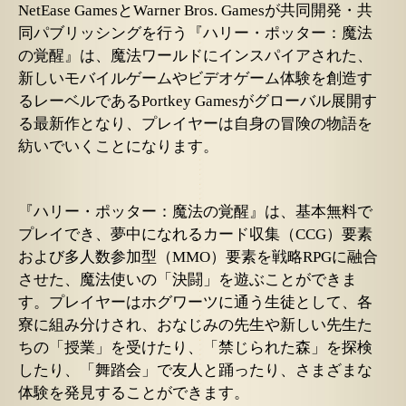
NetEase GamesとWarner Bros. Gamesが共同開発・共
同パブリッシングを行う『ハリー・ポッター：魔法
の覚醒』は、魔法ワールドにインスパイアされた、
新しいモバイルゲームやビデオゲーム体験を創造す
るレーベルであるPortkey Gamesがグローバル展開す
る最新作となり、プレイヤーは自身の冒険の物語を
紡いでいくことになります。
『ハリー・ポッター：魔法の覚醒』は、基本無料で
プレイでき、夢中になれるカード収集（
CCG）要素
および多人数参加型（MMO）要素を戦略RPGに融合
させた、魔法使いの「決闘」を遊ぶことができま
す。プレイヤーはホグワーツに通う生徒として、各
寮に組み分けされ、おなじみの先生や新しい先生た
ちの「授業」を受けたり、「禁じられた森」を探検
したり、「舞踏会」で友人と踊ったり、さまざまな
体験を発見することができます。