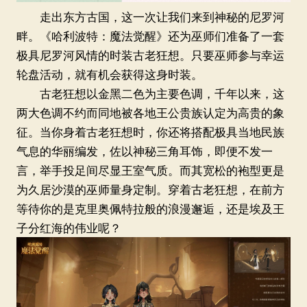
走出东方古国，这一次让我们来到神秘的尼罗河
畔。《哈利波特：魔法觉醒》还为巫师们准备了一套
极具尼罗河风情的时装古老狂想。只要巫师参与幸运
轮盘活动，就有机会获得这身时装。
古老狂想以金黑二色为主要色调，千年以来，这
两大色调不约而同地被各地王公贵族认定为高贵的象
征。当你身着古老狂想时，你还将搭配极具当地民族
气息的华丽编发，佐以神秘三角耳饰，即便不发一
言，举手投足间尽显王室气质。而其宽松的袍型更是
为久居沙漠的巫师量身定制。穿着古老狂想，在前方
等待你的是克里奥佩特拉般的浪漫邂逅，还是埃及王
子分红海的伟业呢？