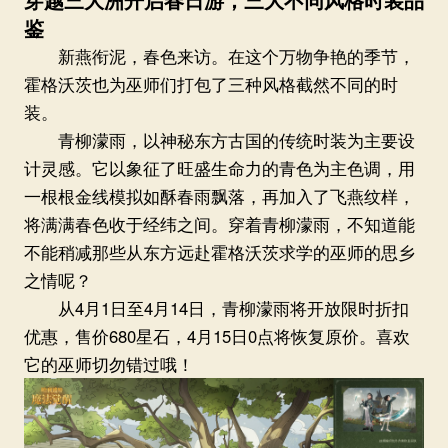
鉴
新燕衔泥，春色来访。在这个万物争艳的季节，
霍格沃茨也为巫师们打包了三种风格截然不同的时
装。
青柳濛雨，以神秘东方古国的传统时装为主要设
计灵感。它以象征了旺盛生命力的青色为主色调，用
一根根金线模拟如酥春雨飘落，再加入了飞燕纹样，
将满满春色收于经纬之间。穿着青柳濛雨，不知道能
不能稍减那些从东方远赴霍格沃茨求学的巫师的思乡
之情呢？
从4月1日至4月14日，青柳濛雨将开放限时折扣
优惠，售价680星石，4月15日0点将恢复原价。喜欢
它的巫师切勿错过哦！