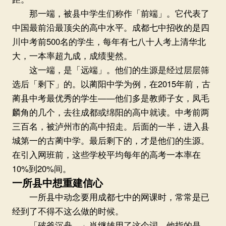
那一端，被县中学生们称作「前端」。它代表了
中国最前沿最顶尖的高中水平。成都七中招收的是四
川中考前500名的学生，每年有七八十人考上清华北
大，一本率超九成，成绩斐然。
这一端，是「远端」。他们的生源是经过层层筛
选后「剩下」的。以蔺阳中学为例，在2015年前，古
蔺县中考最优秀的学生——他们多是教师子女，凤毛
麟角的几个，去往成都或绵阳的高中就读。中考前两
三百名，被泸州市的高中招走。后面的一半，进入县
城第一的古蔺中学。最后剩下的，才是他们的生源。
在引入网班前，这些学校平均每年的高考一本率在
10%到20%间。
一所县中想重建信心
一所县中动念要用成都七中的网课时，常常是已
经到了不得不这么做的时候。
「破釜沉舟。」肖继雄用了这个词。他指的是