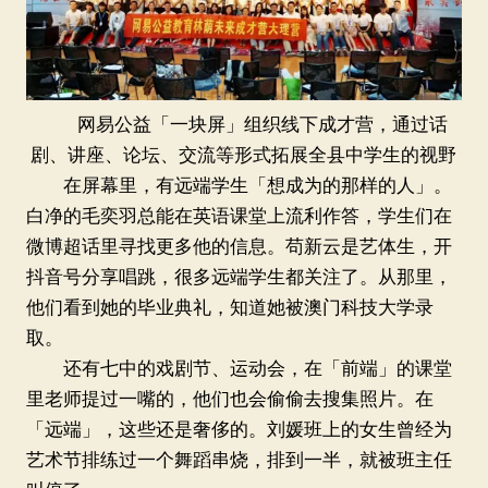
网易公益「一块屏」组织线下成才营，通过话
剧、讲座、论坛、交流等形式拓展全县中学生的视野
在屏幕里，有远端学生「想成为的那样的人」。
白净的毛奕羽总能在英语课堂上流利作答，学生们在
微博超话里寻找更多他的信息。苟新云是艺体生，开
抖音号分享唱跳，很多远端学生都关注了。从那里，
他们看到她的毕业典礼，知道她被澳门科技大学录
取。
还有七中的戏剧节、运动会，在「前端」的课堂
里老师提过一嘴的，他们也会偷偷去搜集照片。在
「远端」，这些还是奢侈的。刘媛班上的女生曾经为
艺术节排练过一个舞蹈串烧，排到一半，就被班主任