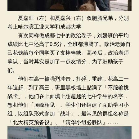
夏嘉旺（左）和夏嘉兴（右）双胞胎兄弟，分别
考上哈尔滨工业大学和成都大学
有次同样做成都七中的政治卷子，刘媛班的平均
成绩比七中还高了0.5分，全班都沸腾了。政治老师自
己花钱给每个同学买了支棒棒糖。高考后，政治老师
承认，当时其实是加了一点友情分，为了鼓励孩子
们。
他们在高一被强烈冲击，打碎，重建，花高二一
年追赶，到了高三，班里黑板墙上贴满了「不服输挑
战卡」，他们在上面填上想超越的七中学生的名字，
想和他们「顶峰相见」。学生们还组建了互助学习小
组，以组队形式参加「战斗」，最常见的群组名称是
「北大精英预备役」、「清华小组必胜队」……