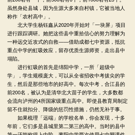
虽然身处县城，因为生源大多来自村镇，它被当地人
称作「农村高中」。
北大学生杨钰鑫从2020年开始对「一块屏」项目
进行跟踪调研。她把这些县中重拾信心的努力理解为
一种远交近攻式的自救——借助成都七中资源，抵抗
重点中学的虹吸效应，留存优质生源师资，走出县中
塌陷。
进行虹吸的首先是绵阳中学，一所「超级中
学」，学生规模庞大，可以从全省招收中考拔尖的学
生，然后是那些地市的好高中。每次中考，合江县的
前200名，被认为是清华北大苗子的学生，大多数都
会流向泸州的4所国家级重点高中。即使县教育局制定
留不住就扣分、降级的惩罚性措施，仍然无补于事。
如果梳理「远端」的学校名单，你会发现，十多
年前，它们多是县城里第二第三的高中。当时的县中
第一还能称得上中阶。蔺阳中学两次使用七中网课件