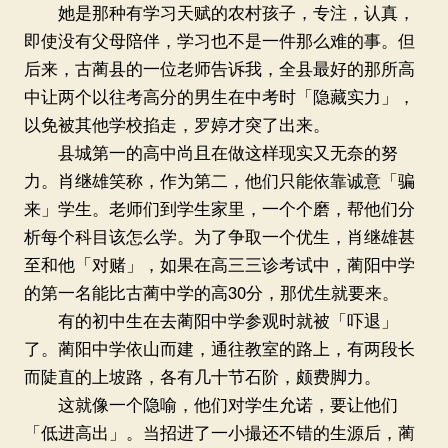
她是那种有学习天赋的农村孩子，专注，认真，
即使没有父母陪伴，学习也不是一件那么难的事。但
后来，古蔺县的一位老师告诉我，全县最好的那所高
中让两个以往考高分的男生在中考时「隐藏实力」，
以免被其他学校掐走，罗婷才突了出来。
县城第一的高中尚且在做这样现实又无奈的努
力。肖继雄笑称，作为第二，他们只能依靠诚意「骗
来」学生。老师们到学生家里，一个个磨，帮他们分
析每个科目该怎么学。为了争取一个优生，肖继雄甚
至和他「对赌」，如果在高三三诊考试中，蔺阳中学
的第一名能比古蔺中学的高30分，那优生就要来。
有的初中生在去蔺阳中学参观时就被「吓退」
了。蔺阳中学依山而建，通往教室的路上，有两段长
而陡直的上坡路，各有几十节石阶，颇费脚力。
这就像一个隐喻，他们对学生允诺，要让他们
「低进高出」。当招进了一小撮还不错的生源后，蔺