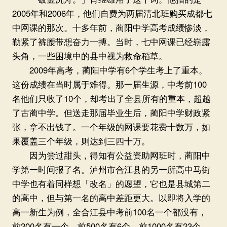
2005年和2006年，他们自费为两届清北班购买成都七
中网课的那次。十多年前，蔺阳中学高考成绩惨淡，
勒紧了裤腰带想奋力一搏。当时，七中网课已经崭露
头角，一些困境中的县中视为救命稻草。
2009年高考，蔺阳中学有6个学生考上了重本。
这份成绩在当时属于难得。那一届生源，中考前100
名他们只收了10个，却考出了全县所有的重本，超越
了古蔺中学。但送走那届毕业生后，蔺阳中学财政紧
张，拿不出钱了。一个年级的网课要花费十数万，如
果覆盖三个年级，则达到三四十万。
因为尝过甜头，得知有公益资助网班时，蔺阳中
学第一时间报了名。泸州市合江县的另一所高中马街
中学也有着同样想「改名」的愿望，它也是县城第二
的高中，但与第一名的高中差距更大。以即将入学的
高一新生为例，全合江县中考前100名一个都没有，
前200名有一个，前500名有6个，前1000名有23个。