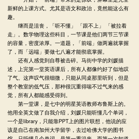
新鲜的上课方式。尤其是语文和政治，竟然能这么有
趣。
继而是沮丧，「听不懂」 「跟不上」 「被拉着
走」。数学物理这些科目，一节课是他们两节三节课
的容量，密度浓厚。一道题，「前端」做两遍就掌握
了，而「远端」要做七八遍才能彻底掌握。
还有人感觉到自尊被击碎。马街中学的刘媛描
述，上完第一堂英语课后，所有人都像约好了似地叹
了气。这声叹气很细微，只能从同桌那里听到，但是
整个教室的低气压，那种很沉重得喘不过气来的感
觉，所有人都能感受得到。
第一堂课，是七中的明星英语教师布鲁斯上的。
他用全英文做了自我介绍，刘媛只能听懂几个单词，
一个是library，只能靠PPT上的图片联想，他说的应
该是自己在南加州大学留学，去过哈佛大学的图书
馆。只听懂几个单词，是第一重沮丧，而第一次知道