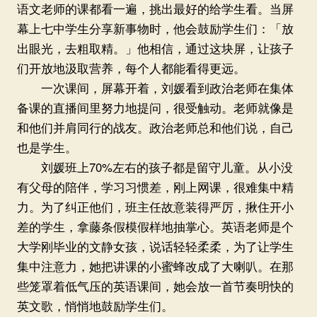
语文老师的课都看一遍，挑出最好的给学生看。当屏
幕上七中学生分享新事物时，他会鼓励学生们：「放
出眼光，去粗取精。」他相信，通过这块屏，让孩子
们开放地汲取营养，每个人都能看得更远。
一次课间，屏幕开着，刘媛看到政治老师在集体
备课的直播间里努力地提问，很受触动。老师就像是
和他们并肩同行的战友。政治老师总和他们说，自己
也是学生。
刘媛班上70%左右的孩子都是留守儿童。从小没
有父母的陪伴，学习习惯差，刚上网课，很难集中精
力。为了纠正他们，班主任故意装得严厉，揪住开小
差的学生，拿藤条假模假样地抽掌心。英语老师是个
大学刚毕业的文静女孩，说话轻轻柔柔，为了让学生
集中注意力，她把讲课的小蜜蜂改成了大喇叭。在那
些笼罩着低气压的英语课间，她会放一首节奏明快的
英文歌，悄悄地鼓励学生们。