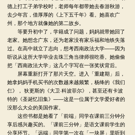
德上打工子弟学校时，老师每年都带她去春游秋游，
去少年宫，借厚厚的《上下五千年》看。她喜欢广
州，那个地方就像她的第二故乡。
等要升初中了，学籍成了问题，妈妈就带她回了
老家。她想念广东，还为老家没有家乐福和地铁失落
过。在高中就立了志向，想考西南政法大学——因为
听说从这所大学毕业去珠三角当律师很吃香。她偷偷
把「西南政法大学」这几个字写在一张奖状背后。
屏幕重新打开了那片天空。进入「重建期」后，
她拿妈妈手机买书的次数越来越频繁，杨绛的《我们
仨》， 狄更斯的《大卫·科波菲尔》，甚至还有卡波
特的《圣诞忆旧集》——这是一位属于文学爱好者的
没那么大众的美国作家。
这些书都是她看了「前端」同学在课前三分钟分
享后感兴趣买的。「课前三分钟」是语文课前学生的
分享环节。「远端」同学第一次在「一块屏」里听到