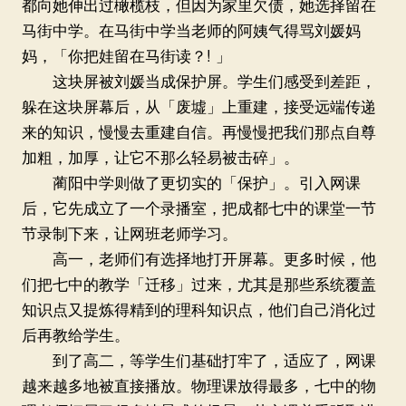
都向她伸出过橄榄枝，但因为家里欠债，她选择留在
马街中学。在马街中学当老师的阿姨气得骂刘媛妈
妈，「你把娃留在马街读？! 」
这块屏被刘媛当成保护屏。学生们感受到差距，
躲在这块屏幕后，从「废墟」上重建，接受远端传递
来的知识，慢慢去重建自信。再慢慢把我们那点自尊
加粗，加厚，让它不那么轻易被击碎」。
蔺阳中学则做了更切实的「保护」。引入网课
后，它先成立了一个录播室，把成都七中的课堂一节
节录制下来，让网班老师学习。
高一，老师们有选择地打开屏幕。更多时候，他
们把七中的教学「迁移」过来，尤其是那些系统覆盖
知识点又提炼得精到的理科知识点，他们自己消化过
后再教给学生。
到了高二，等学生们基础打牢了，适应了，网课
越来越多地被直接播放。物理课放得最多，七中的物