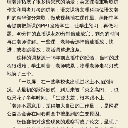
理老师拓展了很多情景式的场景；英文课着重听取讲
作文和周考月考的讲解；语文课将文理科两位语文老
师的精华部分兼取，做成视频插在课件里。蔺阳中学
会提前把新课的PPT发给学生，让学生预习，再做习
题。40分钟的直播课花20分钟倍速放完，剩余的时间
再由老师讲解。一些课，老师会选择倍速播放，快
进，或者跳着放，灵活调整进度条。
这样的调整源于15年前直播中的经验。当时的过
程很艰难，学生叫苦，老师喊累，物理老师走马灯式
地换了三个。
「一块屏」在一些学校也出现过水土不服的情
况。从最初的跃跃欲试，到后来被「束之高阁」，也
就只花了半年时间。「生源太差，根本跟不上」、
「老师不愿意用，觉得加大自己的工作量」，是网易
公益基金会在问卷调查中搜集到的主要原因。
杨钰鑫把对这些现象的观察写成了论文，呈现了