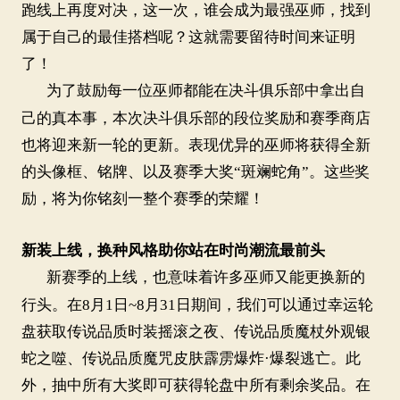
跑线上再度对决，这一次，谁会成为最强巫师，找到
属于自己的最佳搭档呢？这就需要留待时间来证明
了！
为了鼓励每一位巫师都能在决斗俱乐部中拿出自
己的真本事，本次决斗俱乐部的段位奖励和赛季商店
也将迎来新一轮的更新。表现优异的巫师将获得全新
的头像框、铭牌、以及赛季大奖
“斑斓蛇角”。这些奖
励，将为你铭刻一整个赛季的荣耀！
新装上线，换种风格助你站在时尚潮流最前头
新赛季的上线，也意味着许多巫师又能更换新的
行头。在8月1日~
8
月
3
1
日期间，我们可以通过幸运轮
盘获取传说品质时装摇滚之夜、传说品质魔杖外观银
蛇之噬、传说品质魔咒皮肤霹雳爆炸
·爆裂逃亡。此
外，抽中所有大奖即可获得轮盘中所有剩余奖品。在