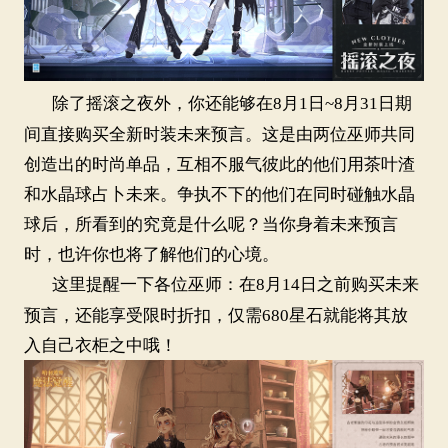
除了摇滚之夜外，你还能够在8月1日~
8
月
31
日期
间直接购买全新时装未来预言。这是由两位巫师共同
创造出的时尚单品，互相不服气彼此的他们用茶叶渣
和水晶球占卜未来。争执不下的他们在同时碰触水晶
球后，所看到的究竟是什么呢？当你身着未来预言
时，也许你也将了解他们的心境。
这里提醒一下各位巫师：在8月1
4
日之前购买未来
预言，还能享受限时折扣，仅需
6
80
星石就能将其放
入自己衣柜之中哦！