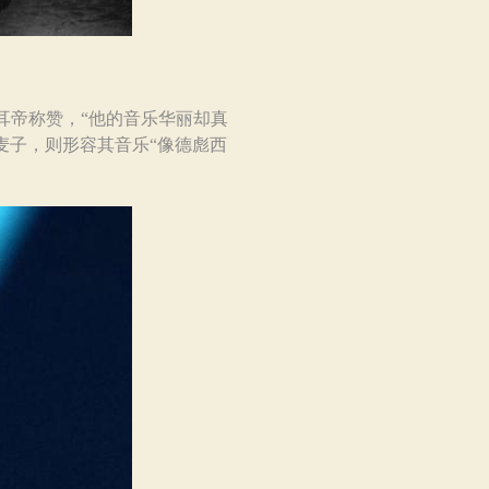
耳帝称赞，“他的音乐华丽却真
麦子，则形容其音乐“像德彪西