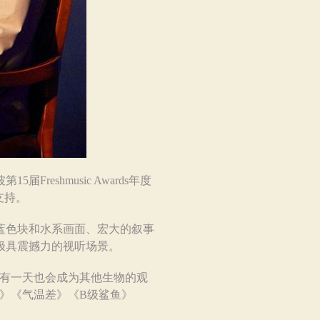
eshmusic Awards年度
支持。
蓝色块和水系画面、宏大的叙事
极具震撼力的视听场景。
有一天也会成为其他生物的观
岛》《气温差》《B级鲨鱼》