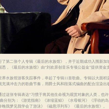
了第二张个人专辑《最后的水族馆》，并于近期成功入围新加坡第15届Fr
据悉，《最后的水族馆》由“刘欢原创音乐专项公益金”提供资金
水族馆游客失踪事件，串起了专辑11首歌曲。专辑以大面积
就充满冲击力的歌曲节奏，用爵士风和段落式编曲的配合渲染出
这张专辑表达“习惯于将其他生命视为观赏对象的人类，也许
首歌曲分别为：《游览指南》《浓缩蓝鲸》《水母银河》《浮动的
昨晚我梦见我学会了游泳》《磁悬浮列车》《最后的水族馆》。