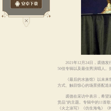
2021年12月24日，裘德发行
50佳专辑以及最佳男演唱人。
《最后的水族馆》以未来世界
方式、触目惊心的场景搭配造
裘德在采访中表示，希望通过
赏品”的主题。专辑中的11
《火之涂写》《仿生海龟》《