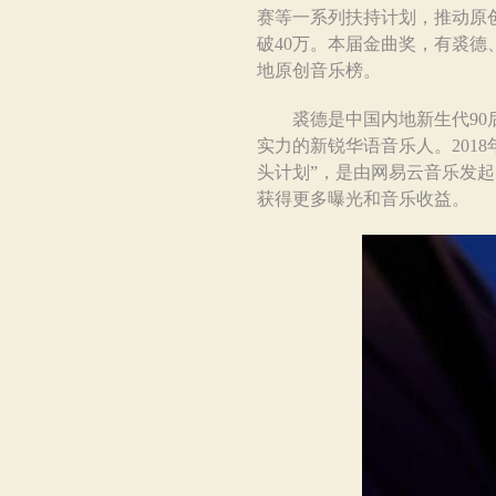
赛等一系列扶持计划，推动原
破40万。本届金曲奖，有裘
地原创音乐榜。
裘德是中国内地新生代90后
实力的新锐华语音乐人。201
头计划”，是由网易云音乐发
获得更多曝光和音乐收益。