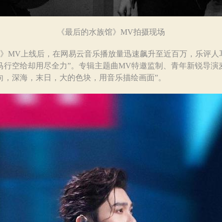
《最后的水族馆》MV拍摄现场
》MV上线后，在网易云音乐播放量迅速飙升至近百万，乐评人
马行空给却用尽全力”。专辑主题曲MV特邀监制、青年新锐导演
向，深海，末日，大的色块，用音乐描绘画面”。