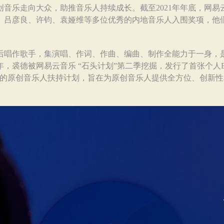
创音乐走向大众，助推音乐人持续成长。截至2021年年底，网易
德、吕彦良、许钧、袁娅维等多位优秀的内地音乐人入围奖项，他
唱作歌手，集演唱、作词、作曲、编曲、制作全能力于一身，
8年，裘德被网易云音乐 “石头计划”第二季挖掘，发行了首张个人
起的原创音乐人扶持计划，旨在为原创音乐人提供全方位、创新