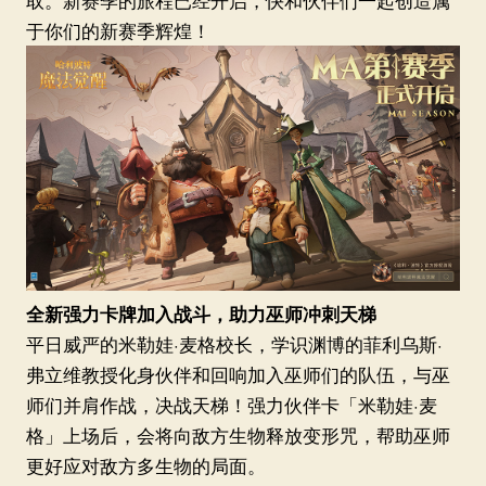
取。新赛季的旅程已经开启，快和伙伴们一起创造属
于你们的新赛季辉煌！
全新强力卡牌加入战斗，助力巫师冲刺天梯
平日威严的米勒娃·麦格校长，学识渊博的菲利乌斯·
弗立维教授化身伙伴和回响加入巫师们的队伍，与巫
师们并肩作战，决战天梯！强力伙伴卡「米勒娃·麦
格」上场后，会将向敌方生物释放变形咒，帮助巫师
更好应对敌方多生物的局面。