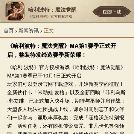
哈利波特：魔法觉醒
《哈利·波特》官方授权游戏
首页
新闻资讯
正文
>
>
《哈利波特：魔法觉醒》MA第1赛季正式开
启，整装待发缔造赛季新荣耀！
《哈利·波特》官方授权游戏《哈利波特：魔法觉醒》
MA第1赛季已于10月1日正式开启，
玩家们可以登录
官网
下载游戏，开始新赛季的征程！
全新伙伴卡「米勒娃·麦格」以及全新回响「菲利乌斯
·弗立维」已正式加入决斗场，期待与巫师并肩作战；
大型多人玩法社团挑战上线，课余时间别忘了和伙伴
们一起参与，赢取丰厚奖励；完成「霍格沃茨特别报
道」活动任务，还有随机传说魔咒、非凡卡包等你领