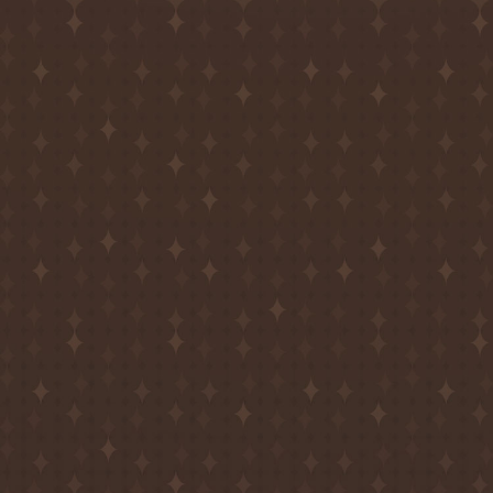
记者精神时装PV
猫头鹰塔
找球高手PV
骑士巴士
幽灵骑士团
天文塔