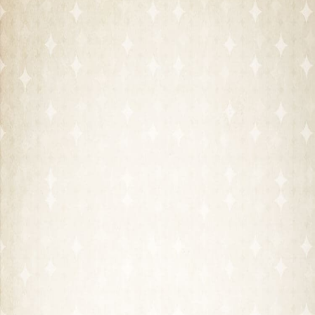
《哈利波特：魔法觉醒》第1届卡牌回响设计
大赛
2024/07/24
《哈利波特：魔法觉醒》洲际巫师杯·国际赛
事正式启动！
2024/06/19
《哈利波特：魔法觉醒》第二届时装设计大
赛6月22日正式开启！